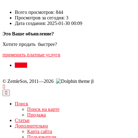
Оценка
Всего просмотров: 844
Просмотров за сегодня: 3
Код подтверждения
*
Дата создания:
2025-01-30 00:09
Это Ваше объявление?
Хотите продать быстрее?
Нажимая "Добавить", Вы соглашаетесь с
Пользовательским
соглашением
применить платные услуги
Карта
© ZemleSos, 2011—2026
β
Поиск
Поиск на карте
Продажа
Статьи
Дополнительно
Карта сайта
Пользователи