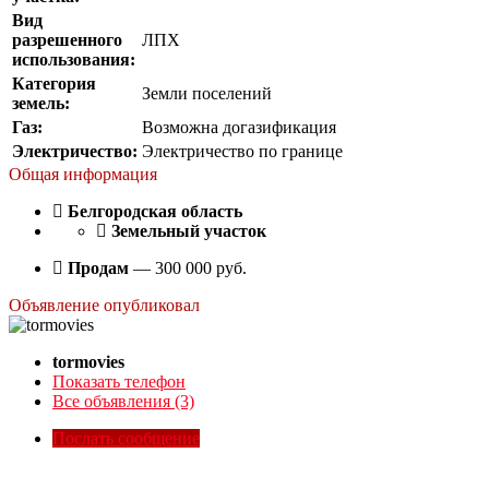
Вид
разрешенного
ЛПХ
использования:
Категория
Земли поселений
земель:
Газ:
Возможна догазификация
Электричество:
Электричество по границе
Общая информация
Белгородская область
Список комментариев пуст
Земельный участок
Продам
—
300 000
руб.
Оставьте свой комментарий
Объявление опубликовал
Оставьте свой комментарий
Поля, отмеченные
*
, являются обязательными для заполнения.
tormovies
Показать телефон
Имя
*
Все объявления (3)
Email
*
Комментарий
*
Послать сообщение